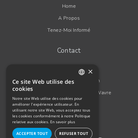
Home
A Propos
Tenez-Moi Informé
Contact
+32(0)10 226 426
×
contact@axinesis.com
Ce site Web utilise des
ENGLISH
cookies
Avenue Sabin 3, B-1300 Wavre
FRENCH
Notre site Web utilise des cookies pour
BE 0628.807.052
améliorer l'expérience utilisateur. En
GERMAN
utilisant notre site Web, vous acceptez tous
DUTCH
les cookies conformément à notre Politique
BE-MF-000018870
relative aux cookies.
En savoir plus
ACCEPTER TOUT
REFUSER TOUT